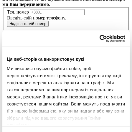
ми Вам передзвонимо
.
Тел. номер
Введіть свій номер телефону.
Надішліть мій номер
Надсилання повідомлення...
sk
Ця веб-сторінка використовує кукі
ua
Ми використовуємо файли cookie, щоб
Вступ
персоналізувати вміст і рекламу, інтегрувати функції
Вакансії
соціальних мереж та аналізувати наш трафік. Ми
Для компаній
Блог
також передаємо нашим партнерам із соціальних
Контакти
мереж, реклами й аналітики інформацію про те, як ви
користуєтеся нашим сайтом. Вони можуть поєднувати
Ми з радістю проконсультуємо вас
її з іншою інформацією, яку ви їм надали або яку вони
зібрали під час вашого користування їхніми
+421 918 783 106
vkorsun@maxins.sk
службами.