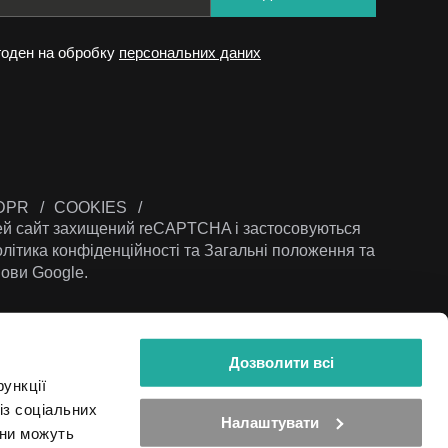
годен на обробку
персональних даних
DPR
COOKIES
й сайт захищений reCAPTCHA і застосовуються
літика конфіденційності
та
Загальні положення та
ови Google.
Дозволити всі
ункції
© 2026 Всі права захищені – "МAXIN’S Group, a.s."
із соціальних
Налаштувати
они можуть