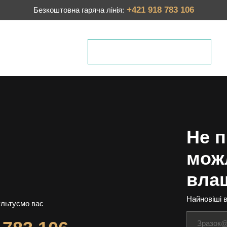
+421 918 783 106
Безкоштовна гаряча лінія
Ми вам передзвонимо
Ви не знайшли те, що
шукали, залиште нам
ваш
тел. номер і ми Вам
Не п
передзвонимо
.
мож
Тел. номер
вла
Найновіші в
Надішліть мій номер
ультуємо вас