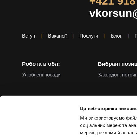
+421 918
vkorsun
Вступ
Вакансії
Послуги
Блог
Робота в обл:
Вибрані позиці
Улюблені посади
Закордон: поточн
Ця веб-сторінка викорис
Ми використовуємо файли 
Створення веб-сторінок "h24"
соціальних мереж та ана
мереж, реклами й аналіт