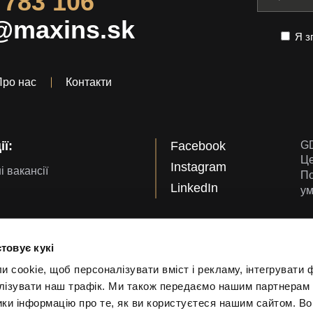
 783 106
@maxins.sk
Я з
Про нас
Контакти
ї:
Facebook
G
Це
Instagram
і вакансії
По
LinkedIn
ум
товує кукі
cookie, щоб персоналізувати вміст і рекламу, інтегрувати ф
лізувати наш трафік. Ми також передаємо нашим партнерам 
ики інформацію про те, як ви користуєтеся нашим сайтом. В