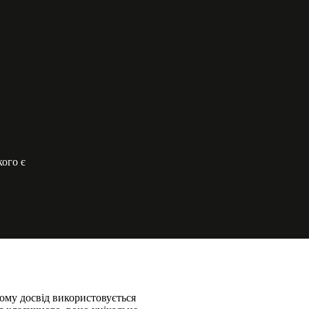
кого є
кому досвід використовується