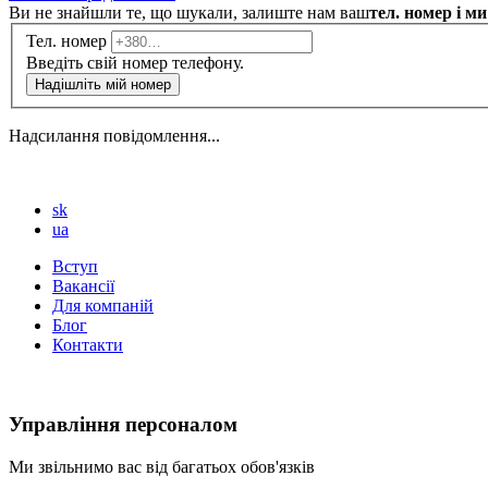
Ви не знайшли те, що шукали, залиште нам ваш
тел. номер і м
Тел. номер
Введіть свій номер телефону.
Надішліть мій номер
Надсилання повідомлення...
sk
ua
Вступ
Вакансії
Для компаній
Блог
Контакти
Управління персоналом
Ми звільнимо вас від багатьох обов'язків