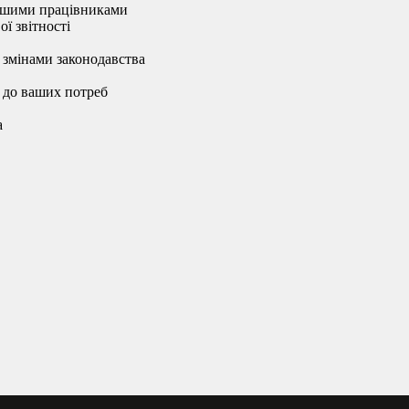
 вашими працівниками
ї звітності
 змінами законодавства
 до ваших потреб
а