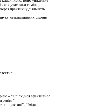
ід класичного, воно унікальне
і яких учасники семінарів не
 через практичну діяльність.
пошуку нетрадиційних рішень
олективі
орією – "Спілкуйся ефективно"
атренінг"
 на практиці", "Імідж