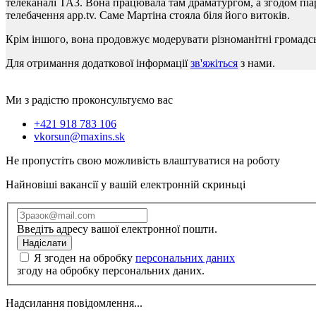
телеканалі TA3. Вона працювала там драматургом, а згодом піа
телебачення app.tv. Саме Мартіна стояла біля його витоків.
Крім іншого, вона продовжує модерувати різноманітні громадськ
Для отримання додаткової інформації
зв'яжіться
з нами.
Ми з радістю проконсультуємо вас
+421 918 783 106
vkorsun@maxins.sk
Не пропустіть свою можливість влаштуватися на роботу
Найновіші вакансії у вашій електронній скриньці
Введіть адресу вашої електронної пошти.
Надіслати
Я згоден на обробку
персональних даних
згоду на обробку персональних даних.
Надсилання повідомлення...