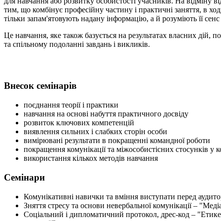
для навчання або розвитку особистості учасників. На відміну в
тим, що комбінує професійну частину і практичні заняття, в ход
тільки запам'ятовують надану інформацію, а й розуміють її сенс
Це навчання, яке також базується на результатах власних дій, 
та спільному подоланні завдань і викликів.
Внесок семінарів
поєднання теорії і практики
навчання на основі набуття практичного досвіду
розвиток ключових компетенцій
виявлення сильних і слабких сторін особи
вимірювані результати в покращенні командної роботи
покращення комунікації та міжособистісних стосунків у к
використання кількох методів навчання
Семінари
Комунікативні навички та вміння виступати перед аудит
Зняття стресу та основи невербальної комунікації – "Меді
Соціальний і дипломатичний протокол, дрес-код – "Етикет