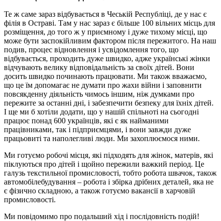
Те ж саме зараз відбувається в Чеській Республіці, де у нас є
філія в Остраві. Там у нас зараз є більше 100 вільних місць для
розміщення, до того ж у приємному і дуже тихому місці, що
може бути заспокійливим фактором після пережитого. На наш
подив, процес відновлення і усвідомлення того, що
відбувається, проходить дуже швидко, адже українські жінки
відчувають велику відповідальність за своїх дітей. Вони
досить швидко починають працювати. Ми також вважаємо,
що це їм допомагає не думати про жахи війни і заповнити
повсякденну діяльність чимось іншим, ніж думками про
пережите за останні дні, і забезпечити безпеку для їхніх дітей.
І ще ми б хотіли додати, що у нашій спільноті на сьогодні
працює понад 600 українців, які є як найманими
працівниками, так і підприємцями, і вони завжди дуже
працьовиті та наполегливі люди. Ми захоплюємося ними.
Ми готуємо робочі місця, які підходять для жінок, матерів, які
піклуються про дітей і щойно пережили важкий період. Це
галузь текстильної промисловості, тобто робота швачок, також
автомобілебудування – робота і збірка дрібних деталей, яка не
є фізично складною, а також готуємо вакансії в харчовій
промисловості.
Ми повідомимо про подальший хід і послідовність подій!