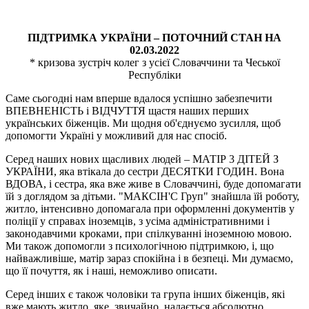
ПІДТРИМКА УКРАЇНИ – ПОТОЧНИЙ СТАН НА
02.03.2022
* кризова зустріч колег з усієї Словаччини та Чеської
Республіки
Саме сьогодні нам вперше вдалося успішно забезпечити
ВПЕВНЕНІСТЬ і ВІДЧУТТЯ щастя наших перших
українських біженців. Ми щодня об'єднуємо зусилля, щоб
допомогти Україні у можливий для нас спосіб.
Серед наших нових щасливих людей – МАТІР 3 ДІТЕЙ З
УКРАЇНИ, яка втікала до сестри ДЕСЯТКИ ГОДИН. Вона
ВДОВА, і сестра, яка вже живе в Словаччині, буде допомагати
їй з доглядом за дітьми. "МАКСІН'С Груп" знайшла їй роботу,
житло, інтенсивно допомагала при оформленні документів у
поліції у справах іноземців, з усіма адміністративними і
законодавчими кроками, при спілкуванні іноземною мовою.
Ми також допомогли з психологічною підтримкою, і, що
найважливіше, матір зараз спокійна і в безпеці. Ми думаємо,
що її почуття, як і наші, неможливо описати.
Серед інших є також чоловіки та група інших біженців, які
вже мають житло, яке, звичайно, надається абсолютно