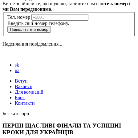
Ви не знайшли те, що шукали, залиште нам ваш
тел. номер і
ми Вам передзвонимо
.
Тел. номер
Введіть свій номер телефону.
Надішліть мій номер
Надсилання повідомлення...
sk
ua
Вступ
Вакансії
Для компаній
Блог
Контакти
Без категорії
ПЕРШІ ЩАСЛИВІ ФІНАЛИ ТА УСПІШНІ
КРОКИ ДЛЯ УКРАЇНЦІВ