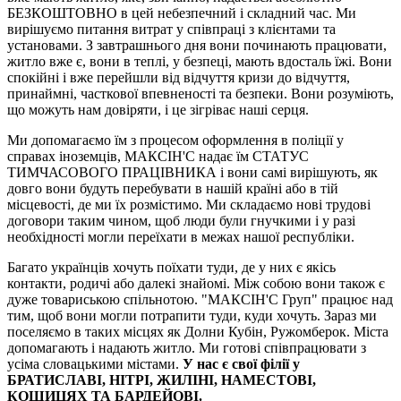
БЕЗКОШТОВНО в цей небезпечний і складний час. Ми
вирішуємо питання витрат у співпраці з клієнтами та
установами. З завтрашнього дня вони починають працювати,
житло вже є, вони в теплі, у безпеці, мають вдосталь їжі. Вони
спокійні і вже перейшли від відчуття кризи до відчуття,
принаймні, часткової впевненості та безпеки. Вони розуміють,
що можуть нам довіряти, і це зігріває наші серця.
Ми допомагаємо їм з процесом оформлення в поліції у
справах іноземців, МАКСІН'С надає їм СТАТУС
ТИМЧАСОВОГО ПРАЦІВНИКА і вони самі вирішують, як
довго вони будуть перебувати в нашій країні або в тій
місцевості, де ми їх розмістимо. Ми складаємо нові трудові
договори таким чином, щоб люди були гнучкими і у разі
необхідності могли переїхати в межах нашої республіки.
Багато українців хочуть поїхати туди, де у них є якісь
контакти, родичі або далекі знайомі. Між собою вони також є
дуже товариською спільнотою. "МАКСІН'С Груп" працює над
тим, щоб вони могли потрапити туди, куди хочуть. Зараз ми
поселяємо в таких місцях як Долни Кубін, Ружомберок. Міста
допомагають і надають житло. Ми готові співпрацювати з
усіма словацькими містами.
У нас є свої філії у
БРАТИСЛАВІ, НІТРІ, ЖИЛІНІ, НАМЕСТОВІ,
КОШИЦЯХ ТА БАРДЕЙОВІ.