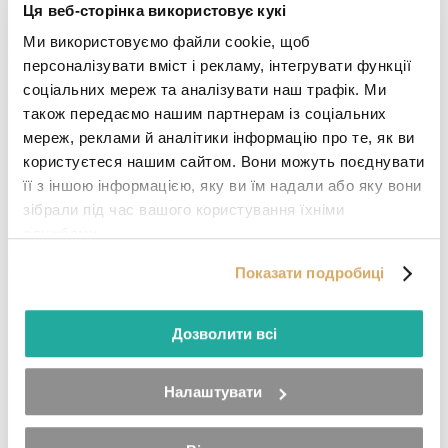
Ця веб-сторінка використовує кукі
Ми використовуємо файли cookie, щоб
Шукаєте роботу?
персоналізувати вміст і рекламу, інтегрувати функції
соціальних мереж та аналізувати наш трафік. Ми
Залиште нам свої контактні дані і ми зв яжемося з вами.
також передаємо нашим партнерам із соціальних
мереж, реклами й аналітики інформацію про те, як ви
Введіть свій номер телефону.
користуєтеся нашим сайтом. Вони можуть поєднувати
Надіслати
її з іншою інформацією, яку ви їм надали або яку вони
Я згоден на обробку
персональних даних
зібрали під час вашого користування їхніми
Погоджуюся на обробку персональних даних.
службами.
Надсилання повідомлення...
Показати подробиці
Дозволити всі
Комплектувальник замовлень – Брно (p970)
Налаштувати
Brno - Rajhrad
Постійна зайнятість
Додано сьогодні