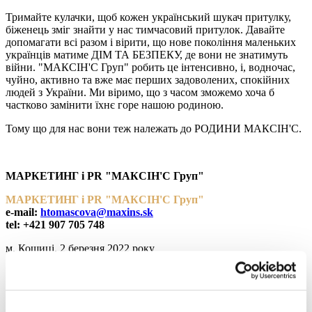
Тримайте кулачки, щоб кожен український шукач притулку,
біженець зміг знайти у нас тимчасовий притулок. Давайте
допомагати всі разом і вірити, що нове покоління маленьких
українців матиме ДІМ ТА БЕЗПЕКУ, де вони не знатимуть
війни. "МАКСІН'С Груп" робить це інтенсивно, і, водночас,
чуйно, активно та вже має перших задоволених, спокійних
людей з України. Ми віримо, що з часом зможемо хоча б
частково замінити їхнє горе нашою родиною.
Тому що для нас вони теж належать до РОДИНИ МАКСІН'С.
МАРКЕТИНГ і PR "МАКСІН'С Груп"
МАРКЕТИНГ і PR "МАКСІН'С Груп"
e-mail:
htomascova@maxins.sk
tel: +421 907 705 748
м. Кошиці, 2 березня 2022 року
Поділіться цією статтею в соціальних мережах:
Поділитися у ФБ